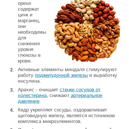
орехи
содержат
цинк и
марганец,
они
необходимы
для
снижения
уровня
глюкозы в
крови.
Активные элементы миндаля стимулируют
работу
поджелудочной железы
и выработку
инсулина.
Арахис - очищает
стенки сосудов от
холестерина
, снижают
артериальное
давление
.
Кедр укрепляет сосуды, оздоравливает
щитовидную железу, является источником
комплекса микроэлементов.