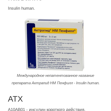
Insulin human.
Международное непатентованное название
препарата Актрапид НМ Пенфилл - Insulin human.
АТХ
А10АВ01 - инсулин короткого действия.