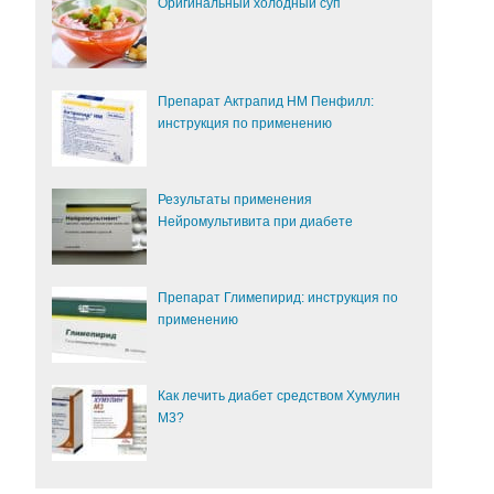
Оригинальный холодный суп
Препарат Актрапид НМ Пенфилл:
инструкция по применению
Результаты применения
Нейромультивита при диабете
Препарат Глимепирид: инструкция по
применению
Как лечить диабет средством Хумулин
М3?