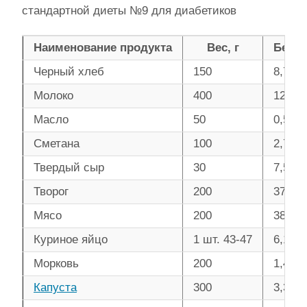
стандартной диеты №9 для диабетиков
Наименование продукта
Вес, г
Белк
Черный хлеб
150
8,7
Молоко
400
12,5
Масло
50
0,5
Сметана
100
2,7
Твердый сыр
30
7,5
Творог
200
37,2
Мясо
200
38
Куриное яйцо
1 шт. 43-47
6,1
Морковь
200
1,4
Капуста
300
3,3