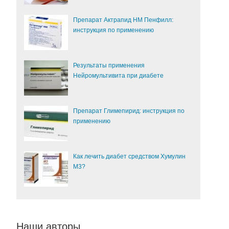
Препарат Актрапид НМ Пенфилл:
инструкция по применению
Результаты применения
Нейромультивита при диабете
Препарат Глимепирид: инструкция по
применению
Как лечить диабет средством Хумулин
М3?
Наши авторы