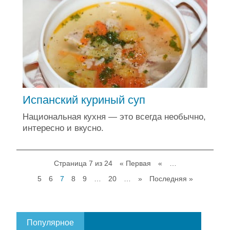
Испанский куриный суп
Национальная кухня — это всегда необычно,
интересно и вкусно.
Страница 7 из 24
« Первая
«
…
5
6
7
8
9
…
20
…
»
Последняя »
Популярное