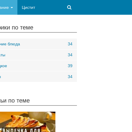
ание
Цистит
ики по теме
чие блюда
34
аты
34
кое
39
ы
34
ьи по теме