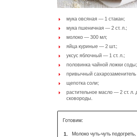
мука овсяная — 1 стакан;
мука пшеничная — 2 ст. л.;
молоко — 300 мл;
яйца куриные — 2 шт.;
уксус яблочный — 1 ст. л.;
половинка чайной ложки соды;
привычный сахарозаменитель 
щепотка соли;
растительное масло — 2 ст. л.
сковороды.
Готовим:
Молоко чуть-чуть подогреть,