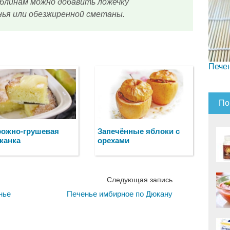
 блинам можно добавить ложечку
нья или обезжиренной сметаны.
Пече
По
рожно-грушевая
Запечённые яблоки с
канка
орехами
Следующая запись
нье
Печенье имбирное по Дюкану