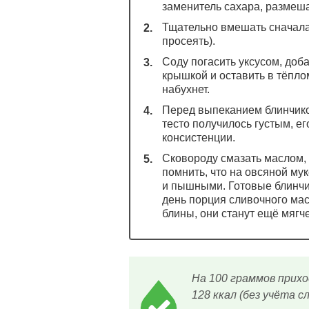
заменитель сахара, размеша
Тщательно вмешать сначала
просеять).
Соду погасить уксусом, доб
крышкой и оставить в тёпло
набухнет.
Перед выпеканием блинчиков
тесто получилось густым, е
консистенции.
Сковороду смазать маслом,
помнить, что на овсяной мук
и пышными. Готовые блинчи
день порция сливочного ма
блины, они станут ещё мягче
На 100 граммов приход
128 ккал (без учёта с