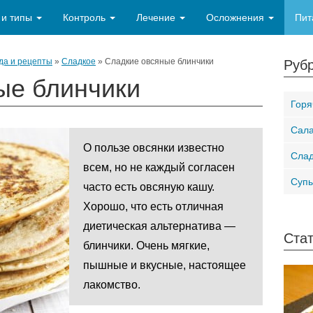
 и типы
Контроль
Лечение
Осложнения
Пит
да и рецепты
»
Сладкое
»
Сладкие овсяные блинчики
Рубр
ые блинчики
Горя
Сал
О пользе овсянки известно
Слад
всем, но не каждый согласен
Суп
часто есть овсяную кашу.
Хорошо, что есть отличная
диетическая альтернатива —
Стат
блинчики. Очень мягкие,
пышные и вкусные, настоящее
лакомство.