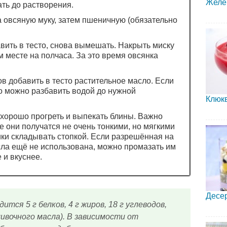
Желе
ть до растворения.
 овсяную муку, затем пшеничную (обязательно
авить в тесто, снова вымешать. Накрыть миску
м месте на полчаса. За это время овсянка
 добавить в тесто растительное масло. Если
го можно разбавить водой до нужной
Клюк
 хорошо прогреть и выпекать блины. Важно
е они получатся не очень тонкими, но мягкими
ки складывать стопкой. Если разрешённая на
сла ещё не использована, можно промазать им
 и вкуснее.
Десе
ится 5 г белков, 4 г жиров, 18 г углеводов,
ливочного масла). В зависимости от