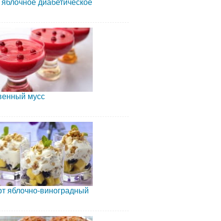
 яблочное диабетическое
венный мусс
рт яблочно-виноградный