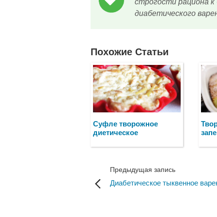
строгости рациона к
диабетического варе
Похожие Статьи
Суфле творожное
Тво
диетическое
запе
Предыдущая запись
Диабетическое тыквенное варе