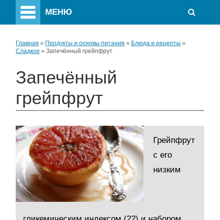
МЕНЮ
Главная
»
Продукты и основы питания
»
Блюда и рецепты
»
Сладкое
»
Запечённый грейпфрут
Запечённый
грейпфрут
Грейпфрут
с его
низким
гликемическим индексом (22) и набором