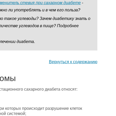
менитель стевия при сахарном диабете
-
жно ли употреблять и в чем его польза?
о такое углеводы? Зачем диабетику знать о
личестве углеводов в пище? Подробнее
лечении диабета.
Вернуться к содержанию
томы
тационного сахарного диабета относят:
ри которых происходит разрушение клеток
ой системой;