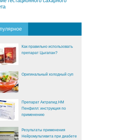
ие гестационного сахарного
ета
пулярное
Как правильно использовать
препарат Цыгапан?
Оригинальный холодный суп
Препарат Актрапид НМ
Пенфилл: инструкция по
применению
Результаты применения
Нейромультивита при диабете