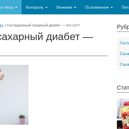
 и типы
Контроль
Лечение
Осложнения
Пит
ет
»
Гестационный сахарный диабет — что это?
Рубр
сахарный диабет —
Гест
Саха
Саха
Стат