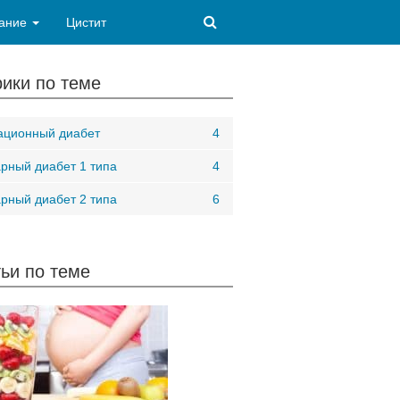
ание
Цистит
ики по теме
ационный диабет
4
рный диабет 1 типа
4
рный диабет 2 типа
6
ьи по теме