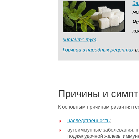
За
мо
Чт
ко
читайте тут
.
Горчица в народных рецептах
в 
Причины и симп
К основным причинам развития гес
наследственность
;
аутоиммунные заболевания, п
поджелудочной железы иммунн