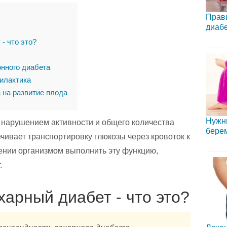
Прави
диаб
- что это?
онного диабета
илактика
 на развитие плода
Нужны
 нарушением активности и общего количества
бере
чивает транспортировку глюкозы через кровоток к
ении организмом выполнить эту функцию,
.
арный диабет - что это?