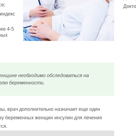
се;
Докто
индекс
ее 4-5
вных
енщине необходимо обследоваться на
делю беременности.
ы, врач дополнительно назначает еще один
ву беременных женщин инсулин для лечения
тся.