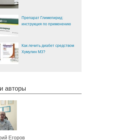
Препарат Глимепирид:
инструкция по применению
Как лечить диабет средством
Хумулин М3?
и авторы
рий Егоров