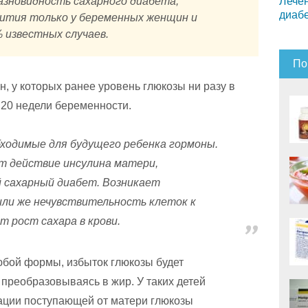
Лечен
зновидность сахарного диабета,
диаб
вития только у беременных женщин и
 известных случаев.
По
, у которых ранее уровень глюкозы ни разу в
 20 недели беременности.
ходимые для будущего ребенка гормоны.
т действие инсулина матери,
 сахарный диабет. Возникает
ли же нечувствительность клеток к
т рост сахара в крови.
бой формы, избыток глюкозы будет
 преобразовываясь в жир. У таких детей
ации поступающей от матери глюкозы