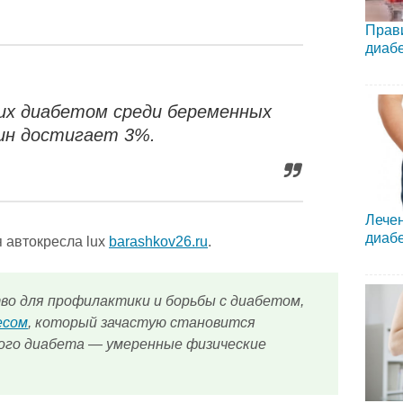
Прави
диаб
их диабетом среди беременных
н достигает 3%.
Лечен
диаб
я автокресла lux
barashkov26.ru
.
о для профилактики и борьбы с диабетом,
есом
, который зачастую становится
ого диабета — умеренные физические