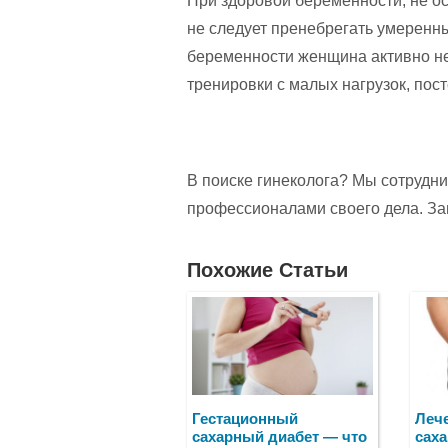
При здоровой беременности, не 
не следует пренебрегать умеренн
беременности женщина активно не
тренировки с малых нагрузок, пос
В поиске гинеколога? Мы сотрудн
профессионалами своего дела. За
Похожие Статьи
Гестационный
Лече
сахарный диабет — что
саха