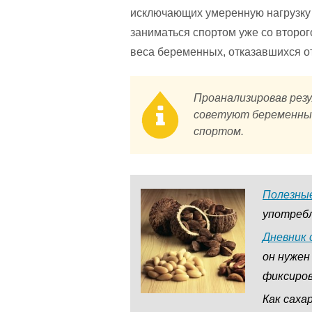
исключающих умеренную нагрузку 
заниматься спортом уже со второг
веса беременных, отказавшихся от
Проанализировав рез
советуют беременны
спортом.
Полезные
употребл
Дневник 
он нужен
фиксиро
Как саха