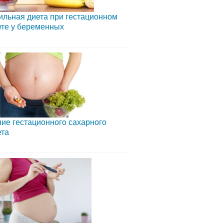
льная диета при гестационном
ете у беременных
ие гестационного сахарного
ета