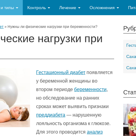
 и типы
Контроль
Лечение
Осложнения
Пит
ет
»
Нужны ли физические нагрузки при беременности?
Рубр
ческие нагрузки при
Гест
Саха
Саха
Гестационный диабет
появляется
у беременной женщины во
втором периоде
беременности
,
Стат
но обследование на ранних
сроках может выявить признаки
преддиабета
— нарушенную
лояльность организма к глюкозе.
Для этого проводится
анализ