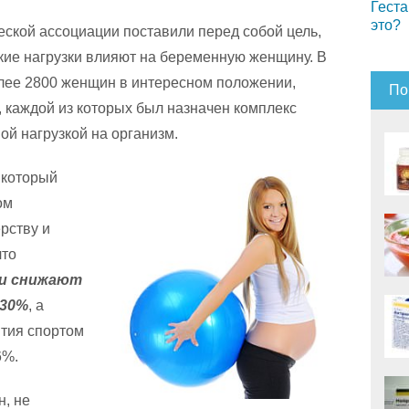
Геста
это?
еской ассоциации поставили перед собой цель,
кие нагрузки влияют на беременную женщину. В
лее 2800 женщин в интересном положении,
По
 каждой из которых был назначен комплекс
й нагрузкой на организм.
 который
ом
рству и
что
ки снижают
 30%
, а
тия спортом
6%.
н, не