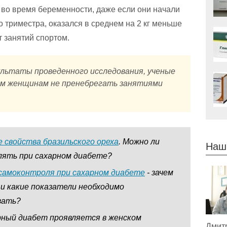
во время беременности, даже если они начали
о триместра, оказался в среднем на 2 кг меньше
 занятий спортом.
ультаты проведенного исследования, ученые
м женщинам не пренебрегать занятиями
 свойства бразильского ореха
. Можно ли
Наш
ять при сахарном диабете?
самоконтроля при сахарном диабете
- зачем
 и какие показатели необходимо
вать?
рный диабет проявляется в женском
Дмит