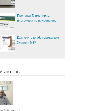
Препарат Глимепирид:
инструкция по применению
Как лечить диабет средством
Хумулин М3?
и авторы
рий Егоров