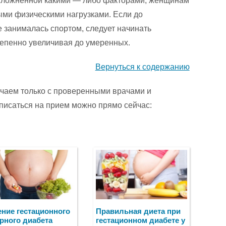
осложненной какими — либо факторами, женщинам
ыми физическими нагрузками. Если до
 занималась спортом, следует начинать
тепенно увеличивая до умеренных.
Вернуться к содержанию
ичаем только с проверенными врачами и
писаться на прием можно прямо сейчас:
ние гестационного
Правильная диета при
рного диабета
гестационном диабете у