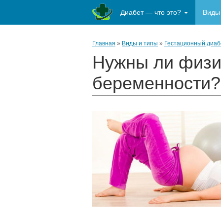
Диабет — что это?
Виды
Главная
»
Виды и типы
»
Гестационный диаб
Нужны ли физи
беременности?