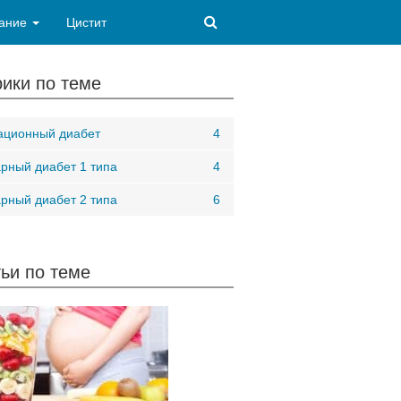
ание
Цистит
ики по теме
ационный диабет
4
рный диабет 1 типа
4
рный диабет 2 типа
6
ьи по теме