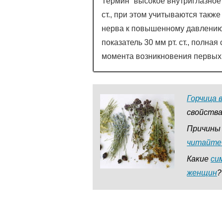
Термин “высокое внутриглазное 
ст., при этом учитываются такж
нерва к повышенному давлению
показатель 30 мм рт. ст., полная
момента возникновения первых
Горчица 
свойства
Причины 
читайте
Какие
си
женщин
?