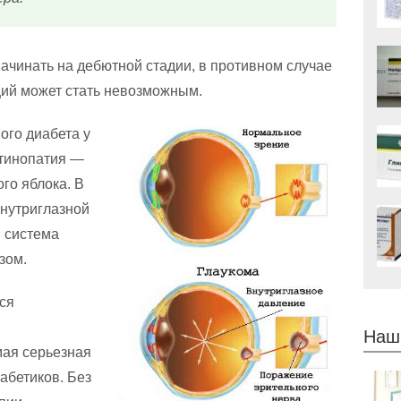
начинать на дебютной стадии, в противном случае
ий может стать невозможным.
ого диабета у
етинопатия —
го яблока. В
внутриглазной
 система
зом.
тся
Наш
мая серьезная
абетиков. Без