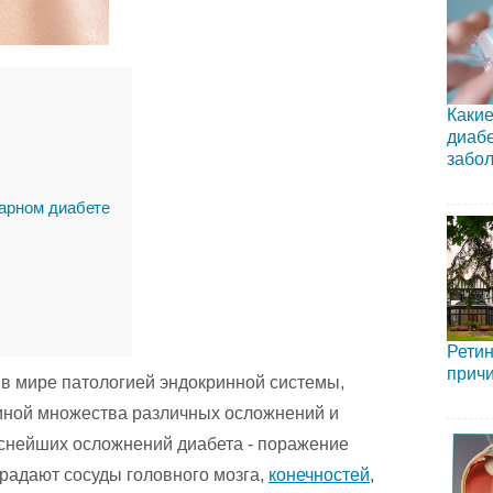
Какие
диабе
забол
арном диабете
Ретин
причи
в мире патологией эндокринной системы,
иной множества различных осложнений и
аснейших осложнений диабета - поражение
радают сосуды головного мозга,
конечностей
,