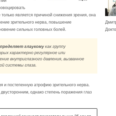
пии
ровоцировать
 только является причиной снижения зрения, она
Дмит
ение зрительного нерва, повышение
Докто
кновение сильных головных болей.
определяет глаукому
как группу
орых характерно регулярное или
ение внутриглазного давления, вызванное
ой системы глаза.
я и постепенную атрофию зрительного нерва.
 двусторонним, однако степень поражения глаз