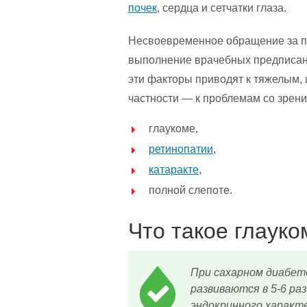
почек
, сердца и сетчатки глаза.
Несвоевременное обращение за по
выполнение врачебных предписан
эти факторы приводят к тяжелым,
частности — к проблемам со зрени
глаукоме,
ретинопатии
,
катаракте
,
полной слепоте.
Что такое глауко
При сахарном диабете
развиваются в 5-6 ра
эндокринного характ