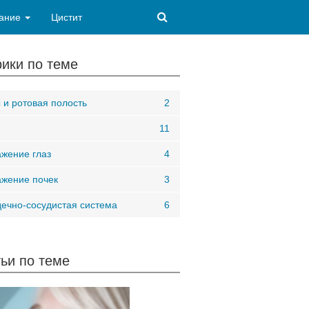
ание
Цистит
ики по теме
 и ротовая полость
2
11
жение глаз
4
жение почек
3
ечно-сосудистая система
6
ьи по теме