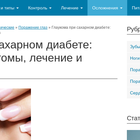
 и типы
Контроль
Лечение
Осложнения
Пит
ические
»
Поражение глаз
»
Глаукома при сахарном диабете:
Рубр
а
ахарном диабете:
Зубы
томы, лечение и
Ноги
Пора
Пора
Серд
Стат