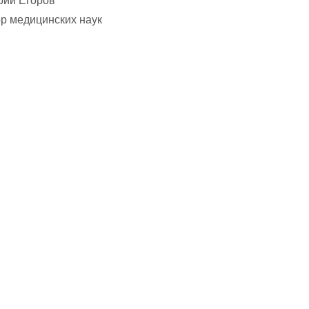
рий Егоров
р медицинских наук