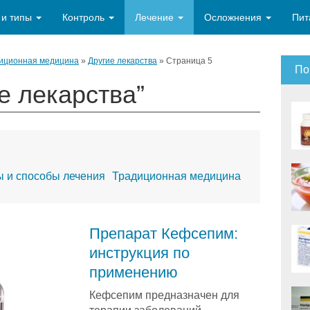
 и типы
Контроль
Лечение
Осложнения
Пит
иционная медицина
»
Другие лекарства
»
Страница 5
По
е лекарства”
 и способы лечения
Традиционная медицина
Препарат Кефсепим:
инструкция по
применению
Кефсепим предназначен для