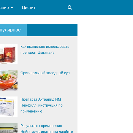
ание
Цистит
пулярное
Как правильно использовать
препарат Цыгапан?
Оригинальный холодный суп
Препарат Актрапид НМ
Пенфилл: инструкция по
применению
Результаты применения
Нейромультивита при диабете