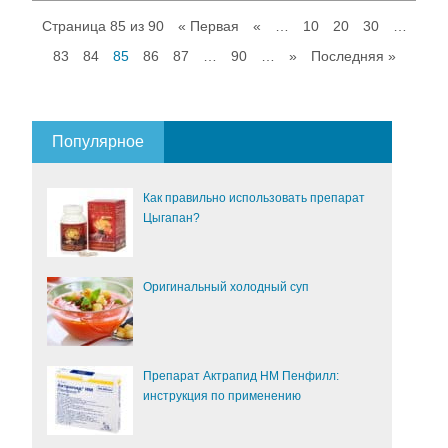
Страница 85 из 90
« Первая
«
…
10
20
30
…
83
84
85
86
87
…
90
…
»
Последняя »
Популярное
Как правильно использовать препарат
Цыгапан?
Оригинальный холодный суп
Препарат Актрапид НМ Пенфилл:
инструкция по применению