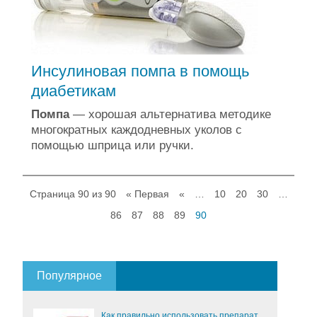
Инсулиновая помпа в помощь
диабетикам
Помпа
— хорошая альтернатива методике
многократных каждодневных уколов с
помощью шприца или ручки.
Страница 90 из 90
« Первая
«
…
10
20
30
…
86
87
88
89
90
Популярное
Как правильно использовать препарат