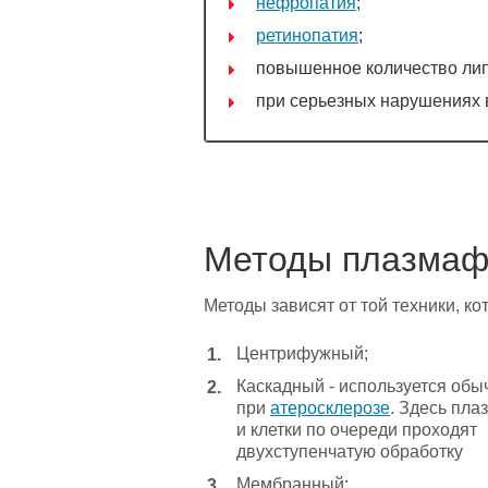
нефропатия
;
ретинопатия
;
повышенное количество ли
при серьезных нарушениях 
Методы плазмаф
Методы зависят от той техники, к
Центрифужный;
Каскадный - используется обы
при
атеросклерозе
. Здесь пла
и клетки по очереди проходят
двухступенчатую обработку
Мембранный;