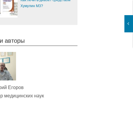
Как лечить диабет средством
Хумулин М3?
и авторы
рий Егоров
р медицинских наук