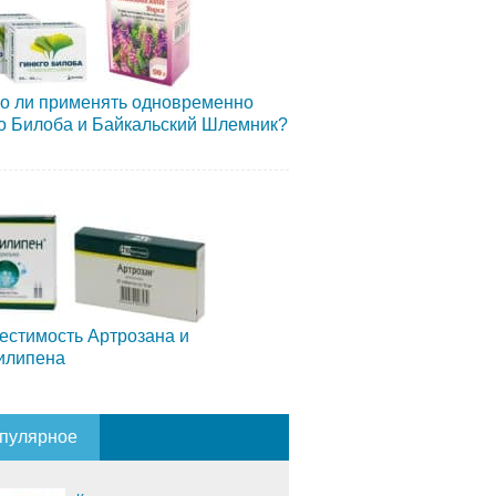
о ли применять одновременно
о Билоба и Байкальский Шлемник?
естимость Артрозана и
илипена
пулярное