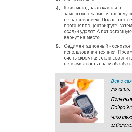
Крио метод заключается в
заморозке плазмы и последу
ее нагреванием. После этого 
прогонят по центрифуге, зате
осадки удалят. А вот оставшу
вернут на место.
Седиментационный - основан н
использования техники. Преим
очень скромная, если сравнить
невозможность сразу обработа
Все о са
лечение.
Полезные
Подробн
Что так
заболева