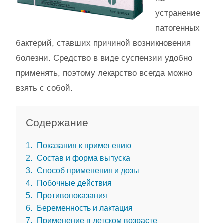
устранение
патогенных
бактерий, ставших причиной возникновения
болезни. Средство в виде суспензии удобно
применять, поэтому лекарство всегда можно
взять с собой.
Содержание
1
Показания к применению
2
Состав и форма выпуска
3
Способ применения и дозы
4
Побочные действия
5
Противопоказания
6
Беременность и лактация
7
Применение в детском возрасте