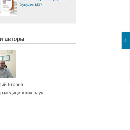
Хумулин М3?
и авторы
рий Егоров
р медицинских наук