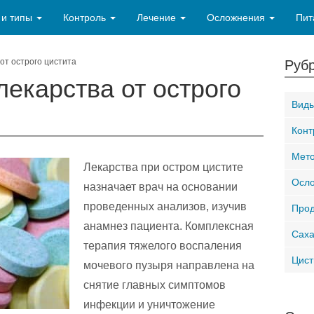
 и типы
Контроль
Лечение
Осложнения
Пит
от острого цистита
Рубр
екарства от острого
Виды
Конт
Мето
Лекарства при остром цистите
Осло
назначает врач на основании
проведенных анализов, изучив
Прод
анамнез пациента. Комплексная
Саха
терапия тяжелого воспаления
Цист
мочевого пузыря направлена на
снятие главных симптомов
инфекции и уничтожение