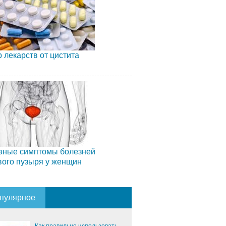
 лекарств от цистита
вные симптомы болезней
вого пузыря у женщин
пулярное