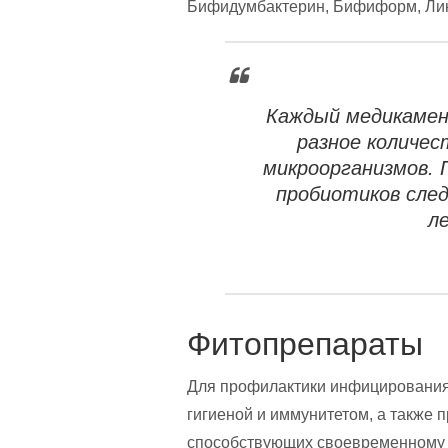
Бифидумбактерин, Бифиформ, Лин
Каждый медикамен
разное количес
микроорганизмов. 
пробиотиков сле
л
Фитопрепараты
Для профилактики инфицирования
гигиеной и иммунитетом, а также 
способствующих своевременному о