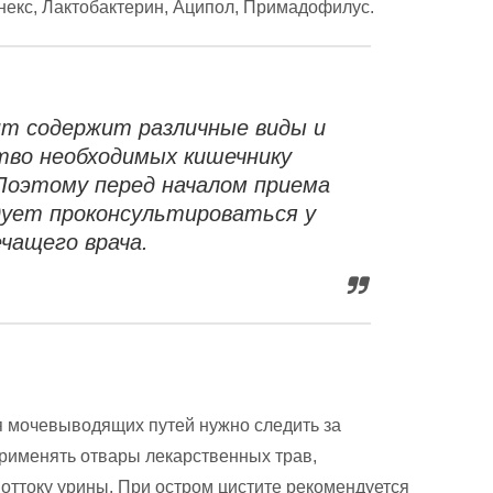
екс, Лактобактерин, Аципол, Примадофилус.
т содержит различные виды и
тво необходимых кишечнику
Поэтому перед началом приема
дует проконсультироваться у
ечащего врача.
 мочевыводящих путей нужно следить за
применять отвары лекарственных трав,
ттоку урины. При остром цистите рекомендуется