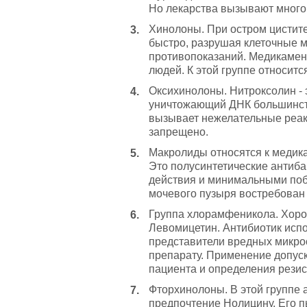
Но лекарства вызывают много
Хинолоны. При остром цистите
быстро, разрушая клеточные 
противопоказаний. Медикамент
людей. К этой группе относит
Оксихинолоны. Нитроксолин - 
уничтожающий ДНК большинств
вызывает нежелательные реакц
запрещено.
Макролиды относятся к медик
Это полусинтетические антиб
действия и минимальными по
мочевого пузыря востребован
Группа хлорамфеникола. Хоро
Левомицетин. Антибиотик испо
представители вредных микроо
препарату. Применение допуск
пациента и определения резис
Фторхинолоны. В этой группе 
предпочтение Нолицину. Его п