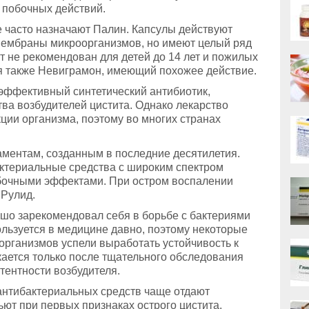
 побочных действий.
 часто назначают Палин. Капсулы действуют
мембраны микроорганизмов, но имеют целый ряд
 не рекомендован для детей до 14 лет и пожилых
ся также Невиграмон, имеющий похожее действие.
эффективный синтетический антибиотик,
а возбудителей цистита. Однако лекарство
ии организма, поэтому во многих странах
аментам, созданным в последние десятилетия.
актериальные средства с широким спектром
бочными эффектами. При остром воспалении
 Рулид.
шо зарекомендовал себя в борьбе с бактериями
льзуется в медицине давно, поэтому некоторые
рганизмов успели выработать устойчивость к
ается только после тщательного обследования
тентности возбудителя.
антибактериальных средств чаще отдают
ьют при первых признаках острого цистита.