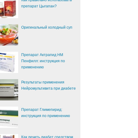
Как правильно использовать
препарат Цыгапан?
Оригинальный холодный суп
Препарат Актрапид НМ
Пенфилл: инструкция по
применению
Результаты применения
Нейромультивита при диабете
Препарат Глимепирид:
инструкция по применению
Как лечить диабет средством