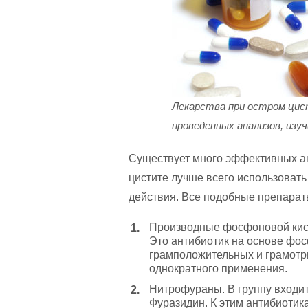
Лекарства при остром цис
проведенных анализов, изу
Существует много эффективных а
цистите лучше всего использоват
действия. Все подобные препараты
Производные фосфоновой кисл
Это антибиотик на основе фо
грамположительных и грамотр
однократного применения.
Нитрофураны. В группу входи
Фуразидин. К этим антибиотик