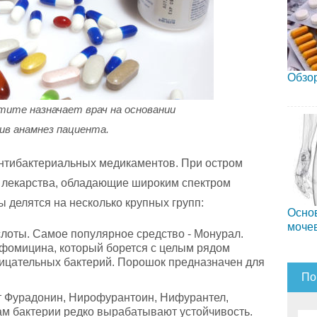
Обзор
тите назначает врач на основании
чив анамнез пациента.
нтибактериальных медикаментов. При остром
ь лекарства, обладающие широким спектром
 делятся на несколько крупных групп:
Осно
моче
оты. Самое популярное средство - Монурал.
сфомицина, который борется с целым рядом
ицательных бактерий. Порошок предназначен для
По
т Фурадонин, Нирофурантоин, Нифурантел,
ам бактерии редко вырабатывают устойчивость.