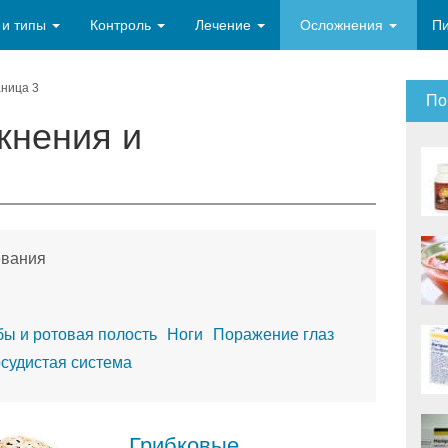
 и типы
Контроль
Лечение
Осложнения
П
ница 3
По
жнения и
евания
бы и ротовая полость
Ноги
Поражение глаз
судистая система
Грибковые