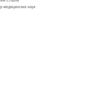
рий Егоров
р медицинских наук