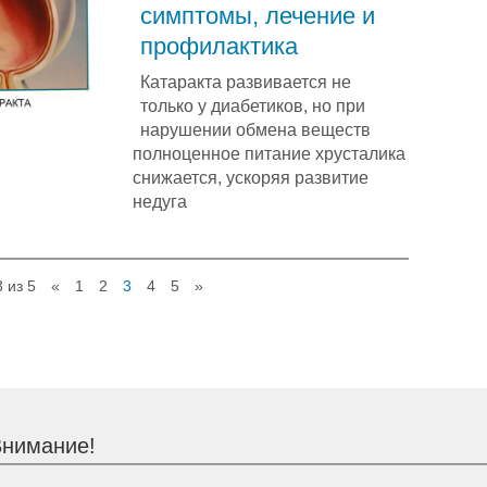
симптомы, лечение и
профилактика
Катаракта развивается не
только у диабетиков, но при
нарушении обмена веществ
полноценное питание хрусталика
снижается, ускоряя развитие
недуга
 из 5
«
1
2
3
4
5
»
нимание!