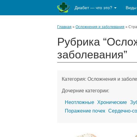
Диабет — что это?
Виды
Главная
»
Осложнения и заболевания
»
Стра
Рубрика “Осло
заболевания”
Категория:
Осложнения и забол
Дочерние категории:
Неотложные
Хронические
Зу
Поражение почек
Сердечно-со