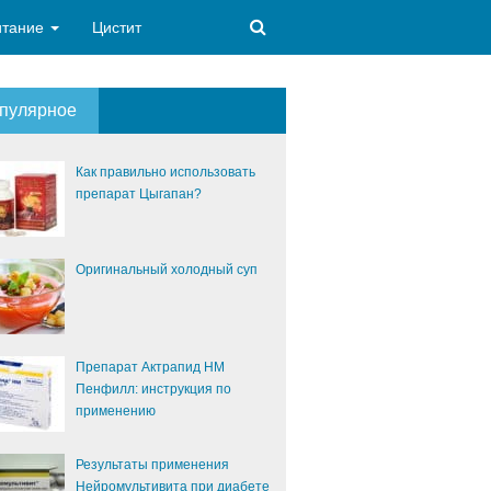
итание
Цистит
пулярное
Как правильно использовать
препарат Цыгапан?
Оригинальный холодный суп
Препарат Актрапид НМ
Пенфилл: инструкция по
применению
Результаты применения
Нейромультивита при диабете