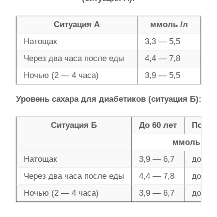
Ситуация А
ммоль /л
Натощак
3,3 — 5,5
Через два часа после еды
4,4 — 7,8
Ночью (2 — 4 часа)
3,9 — 5,5
Уровень сахара для диабетиков (ситуация Б):
Ситуация Б
До 60 лет
После
ммоль /л
Натощак
3,9 — 6,7
до 8,0
Через два часа после еды
4,4 — 7,8
до 10,
Ночью (2 — 4 часа)
3,9 — 6,7
до 10,