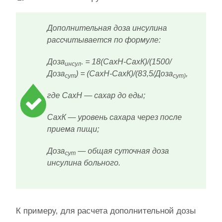
Дополнительная доза инсулина
рассчитывается по формуле:
Доза
. = 18(СахН-СахК)/(1500/
инсул
Доза
) = (СахН-СахК)/(83,5/Доза
,
сут
сут)
где CaxH — сахар до еды;
СахК — уровень сахара через после
приема пищи;
Доза
— общая суточная доза
сут
инсулина больного.
К примеру, для расчета дополнительной дозы