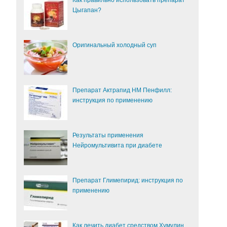
Как правильно использовать препарат
Цыгапан?
Оригинальный холодный суп
Препарат Актрапид НМ Пенфилл:
инструкция по применению
Результаты применения
Нейромультивита при диабете
Препарат Глимепирид: инструкция по
применению
Как лечить диабет средством Хумулин