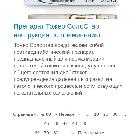
Препарат Тожео СолоСтар:
инструкция по применению
Тожео Солостар представляет собой
противодиабетический препарат,
предназначенный для нормализации
показателей глюкозы в крови, улучшения
общего состояния диабетиков,
предупреждения дальнейшего развития
патологического процесса и сопутствующих
нежелательных осложнений.
Страница 47 из 80
« Первая
«
…
10
20
30
…
45
46
47
48
49
…
60
70
80
…
»
Последняя »