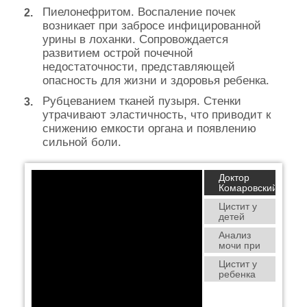
Пиелонефритом. Воспаление почек
возникает при забросе инфицированной
урины в лоханки. Сопровождается
развитием острой почечной
недостаточности, представляющей
опасность для жизни и здоровья ребенка.
Рубцеванием тканей пузыря. Стенки
утрачивают эластичность, что приводит к
снижению емкости органа и появлению
сильной боли.
Доктор
Комаровский
про цистит
Цистит у
детей
Анализ
мочи при
инфекциях
Цистит у
мочевыводящих
ребенка
путей