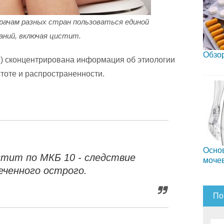
рачам разных стран пользоваться единой
аний, включая цистит.
Обзор
9) сконцентрирована информация об этиологии
стоте и распространенности.
Осно
стит по МКБ 10 - следствие
моче
еченного острого.
По