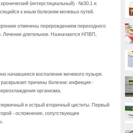
хронический (интерстициальный) - №30.1 и
носящийся к иным болезням мочевых путей.
хронике отмечены перерождением переходного
и. Лечение длительное. Назначаются НПВП,
апно начавшееся воспаление мочевого пузыря.
раскрывает причины болезни: инфекция -
 переохлаждения организма.
первичный и острый вторичный циститы. Первый
торой - осложнение, сопутствующее
ы.