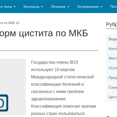
 и типы
Контроль
Лечение
Осложнения
Пит
та по МКБ 10
Рубр
орм цистита по МКБ
Виды
Конт
Мето
Государства-члены ВОЗ
Осло
используют 10 версию
Международной статистической
Прод
классификации болезней и
Саха
связанных с ними проблем
Цист
здравоохранения.
Классификация помогает врачам
разных стран пользоваться