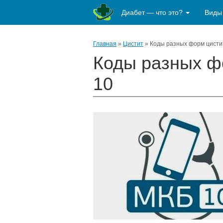
Диабет — что это?
Виды
Главная
»
Цистит
»
Коды разных форм цисти
Коды разных ф
10