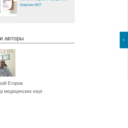
Хумулин М3?
и авторы
рий Егоров
р медицинских наук