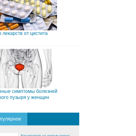
 лекарств от цистита
вные симптомы болезней
вого пузыря у женщин
пулярное