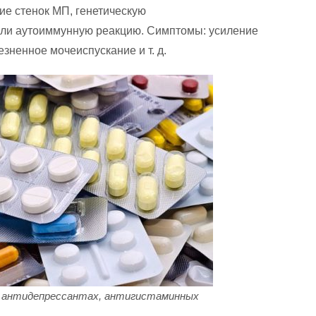
е стенок МП, генетическую
или аутоиммунную реакцию. Симптомы: усиление
зненное мочеиспускание и т. д.
, антидепрессантах, антигистаминных