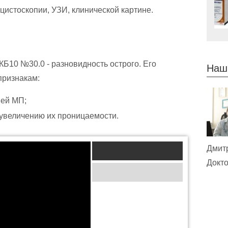
 цистоскопии, УЗИ, клинической картине.
КБ10 №30.0 - разновидность острого. Его
Наш
признакам:
ней МП;
 увеличению их проницаемости.
Дмит
Докто