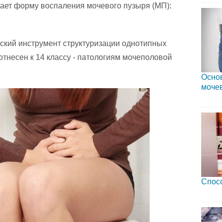
ает форму воспаления мочевого пузыря (МП):
еский инструмент структуризации однотипных
отнесен к 14 классу - патологиям мочеполовой
Осно
мочев
Спосо