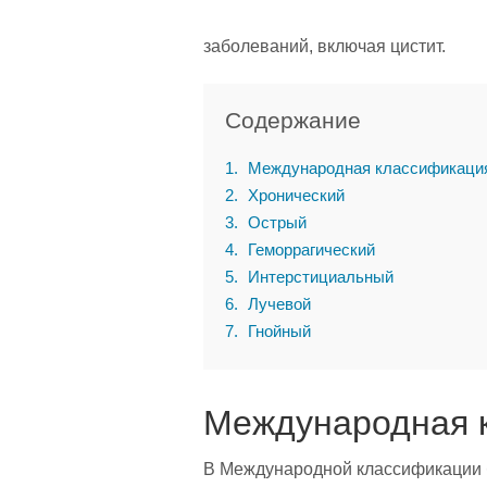
заболеваний, включая цистит.
Содержание
1
Международная классификация
2
Хронический
3
Острый
4
Геморрагический
5
Интерстициальный
6
Лучевой
7
Гнойный
Международная 
В Международной классификации б