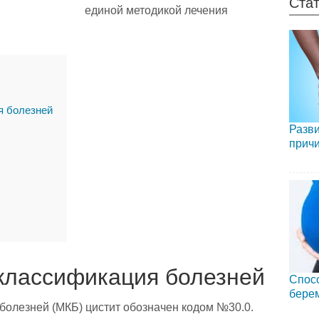
Стат
единой методикой лечения
 болезней
Разви
причи
классификация болезней
Спосо
бере
олезней (МКБ) цистит обозначен кодом №30.0.