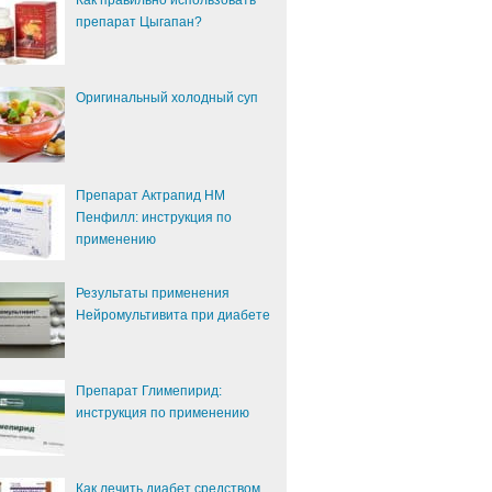
Как правильно использовать
препарат Цыгапан?
Оригинальный холодный суп
Препарат Актрапид НМ
Пенфилл: инструкция по
применению
Результаты применения
Нейромультивита при диабете
Препарат Глимепирид:
инструкция по применению
Как лечить диабет средством