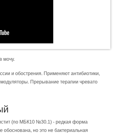
в мочу.
сии и обострения. Применяют антибиотики,
омодуляторы. Прерывание терапии чревато
ый
стит (по МБК10 №30.1) - редкая форма
не обоснована, но это не бактериальная