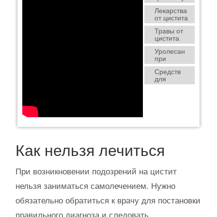
мужчин
Лекарства
от цистита
Травы от
цистита
для
Уролесан
мужчин и
при
для
цистите
женщин
Средств
для
снятия
боли и
воспаления
при
цистите
Как нельзя лечиться
При возникновении подозрений на цистит
нельзя заниматься самолечением. Нужно
обязательно обратиться к врачу для постановки
правильного диагноза и следовать