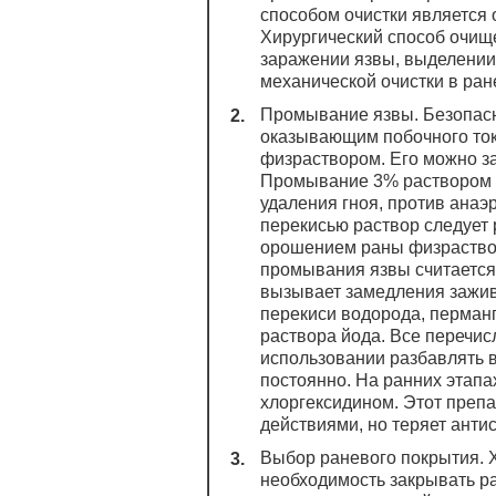
способом очистки является
Хирургический способ очищ
заражении язвы, выделении
механической очистки в ран
Промывание язвы. Безопас
оказывающим побочного ток
физраствором. Его можно з
Промывание 3% раствором 
удаления гноя, против ана
перекисью раствор следует 
орошением раны физраство
промывания язвы считается
вызывает замедления заживл
перекиси водорода, перманг
раствора йода. Все перечи
использовании разбавлять в
постоянно. На ранних этап
хлоргексидином. Этот преп
действиями, но теряет антис
Выбор раневого покрытия. 
необходимость закрывать р