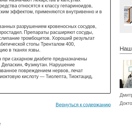
едства относятся к классу гепариноидов,
ким эффектом, применяются внутривенно и в
ванных разрушением кровеносных сосудов,
простадил. Препараты расширяют сосуды,
 слипание тромбоцитов. Хороший результат
абетической стопы Тренталом 400,
Наш
ию в тканях язвы.
в при сахарном диабете предназначены
 Деласкин, Фузикутан. Нарушение
ызванное повреждением нервов, лечат
иоктовую кислоту — Тиолепта, Тиоктацид,
Дмит
Докто
Вернуться к содержанию
е