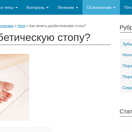
 и типы
Контроль
Лечение
Осложнения
Пит
ические
»
Ноги
»
Как лечить диабетическую стопу?
Рубр
бетическую стопу?
Зубы
Ноги
Пора
Пора
Серд
Стат