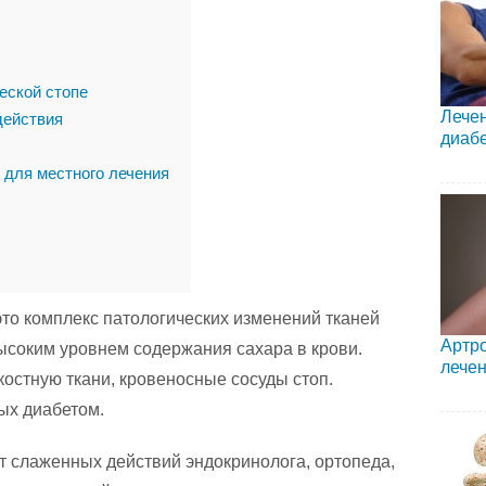
еской стопе
Лечен
действия
диаб
для местного лечения
то комплекс патологических изменений тканей
Артро
ысоким уровнем содержания сахара в крови.
лече
остную ткани, кровеносные сосуды стоп.
ых диабетом.
т слаженных действий эндокринолога, ортопеда,