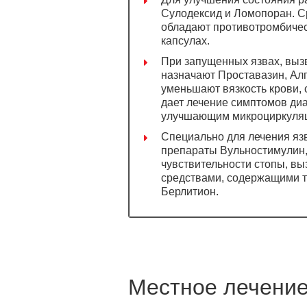
Сулодексид и Ломопоран. Ср
обладают противотромбичес
капсулах.
При запущенных язвах, выз
назначают Проставазин, Ал
уменьшают вязкость крови,
дает лечение симптомов ди
улучшающим микроциркуляц
Специально для лечения яз
препараты Вульностимулин,
чувствительности стопы, в
средствами, содержащими т
Берлитион.
Местное лечени