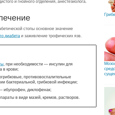
дистого и гнойного отделения, анестезиолога.
Грибк
лечение
бетической стопы основное значение
го диабета
и заживление трофических язв.
Мозол
ты
, при необходимости — инсулин для
средс
 в крови;
суще
огрибковые, противовоспалительные
ии бактериальной, грибковой инфекции;
— ибупрофен, диклофенак;
параты в виде мазей, кремов, растворов.