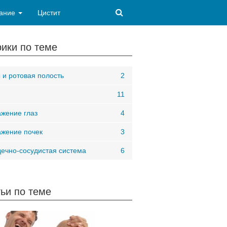
ание
Цистит
ики по теме
 и ротовая полость
2
11
жение глаз
4
жение почек
3
ечно-сосудистая система
6
ьи по теме