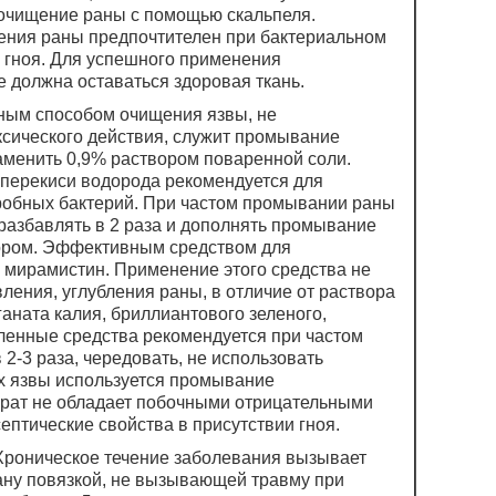
 очищение раны с помощью скальпеля.
ения раны предпочтителен при бактериальном
 гноя. Для успешного применения
е должна оставаться здоровая ткань.
ным способом очищения язвы, не
сического действия, служит промывание
аменить 0,9% раствором поваренной соли.
перекиси водорода рекомендуется для
эробных бактерий. При частом промывании раны
разбавлять в 2 раза и дополнять промывание
ром. Эффективным средством для
 мирамистин. Применение этого средства не
ения, углубления раны, в отличие от раствора
аната калия, бриллиантового зеленого,
сленные средства рекомендуется при частом
 2-3 раза, чередовать, не использовать
ах язвы используется промывание
арат не обладает побочными отрицательными
ептические свойства в присутствии гноя.
Хроническое течение заболевания вызывает
ану повязкой, не вызывающей травму при