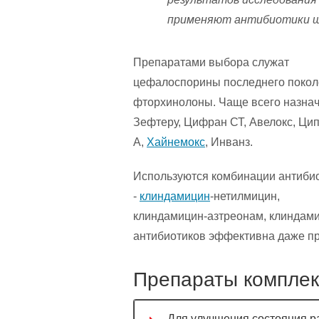
применяют антибиотики ш
Препаратами выбора служат
цефалоспорины последнего покол
фторхинолоны. Чаще всего назна
Зефтеру, Цифран СТ, Авелокс, Ци
А,
Хайнемокс
, Инванз.
Используются комбинации антиби
-
клиндамицин
-нетилмицин,
клиндамицин-азтреонам, клиндам
антибиотиков эффективна даже пр
Препараты комплек
Для улучшения состояния р