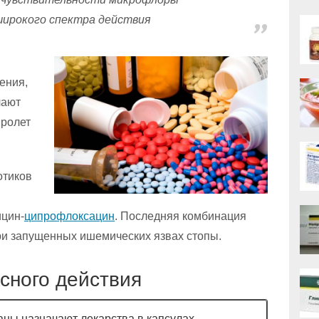
ирокого спектра действия
ения,
чают
пролет
отиков
ицин-
ципрофлоксацин
. Последняя комбинация
и запущенных ишемических язвах стопы.
сного действия
аны назначают лекарства в капсулах