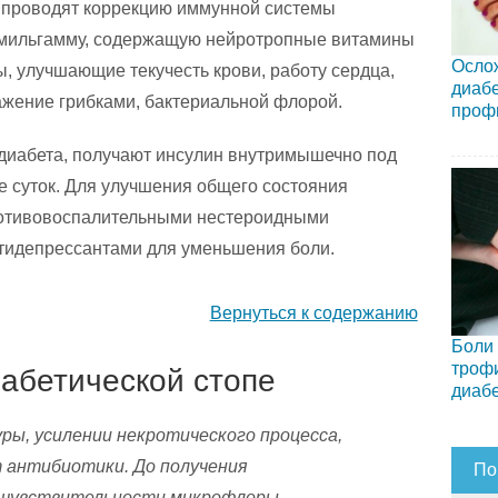
 проводят коррекцию иммунной системы
мильгамму, содержащую нейротропные витамины
Ослож
ы, улучшающие текучесть крови, работу сердца,
диабе
ажение грибками, бактериальной флорой.
проф
 диабета, получают инсулин внутримышечно под
е суток. Для улучшения общего состояния
ротивовоспалительными нестероидными
тидепрессантами для уменьшения боли.
Вернуться к содержанию
Боли 
трофи
иабетической стопе
диаб
ы, усилении некротического процесса,
т антибиотики. До получения
По
я чувствительности микрофлоры