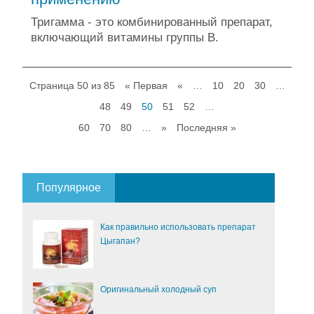
Тригамма - это комбинированный препарат,
включающий витамины группы В.
Страница 50 из 85
« Первая
«
…
10
20
30
…
48
49
50
51
52
…
60
70
80
…
»
Последняя »
Популярное
Как правильно использовать препарат
Цыгапан?
Оригинальный холодный суп