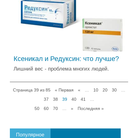
Ксеникал и Редуксин: что лучше?
Лишний вес - проблема многих людей.
Страница 39 из 85
« Первая
«
…
10
20
30
…
37
38
39
40
41
…
50
60
70
…
»
Последняя »
Популярное