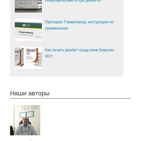
Нейромультивита при диабете
Препарат Глимепирид: инструкция по
применению
Как лечить диабет средством Хумулин
М3?
Наши авторы