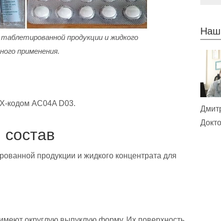
Наш
 таблетированной продукции и жидкого
ного применения.
ТХ-кодом АC04A D03.
Дмит
Докто
 состав
рованной продукции и жидкого концентрата для
 имеют округлую выпуклую форму. Их поверхность