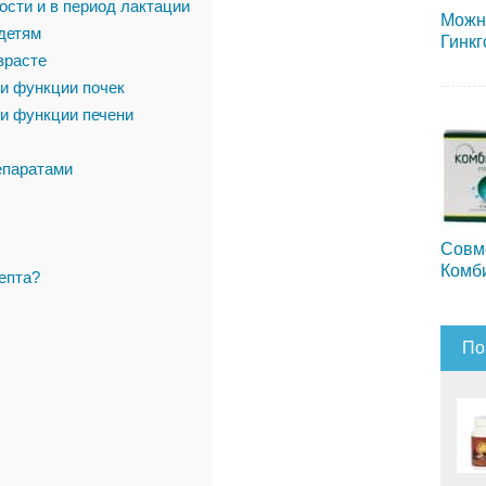
сти и в период лактации
Можн
детям
Гинкг
зрасте
и функции почек
и функции печени
епаратами
Совм
Комб
епта?
По