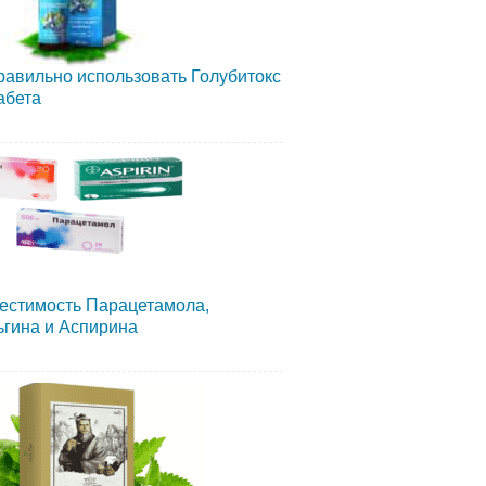
равильно использовать Голубитокс
абета
естимость Парацетамола,
гина и Аспирина