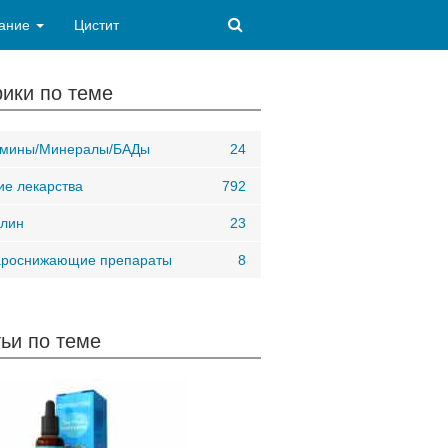
ание
Цистит
ики по теме
амины/Минералы/БАДы
24
ие лекарства
792
лин
23
ароснижающие препараты
8
ьи по теме