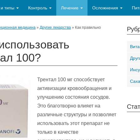
 и типы
Контроль
Лечение
Осложнения
Пит
иционная медицина
»
Другие лекарства
»
Как правильно
Рубр
использовать
Вит
тал 100?
Друг
Инсу
Трентал 100 мг способствует
Сах
активизации кровообращения и
улучшению состояния сосудов.
Это благотворно влияет на
Стат
различные структуры и позволяет
использовать этот препарат не
только в качестве