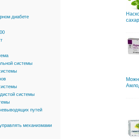
Наско
рном диабете
сахар
00
т
тема
льной системы
системы
вов
Можн
Амло
системы
удистой системы
темы
лчевыводящих путей
 управлять механизмами