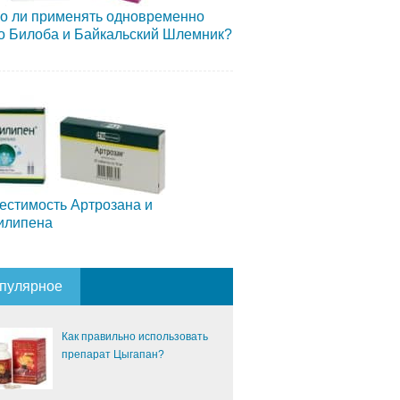
о ли применять одновременно
о Билоба и Байкальский Шлемник?
естимость Артрозана и
илипена
пулярное
Как правильно использовать
препарат Цыгапан?