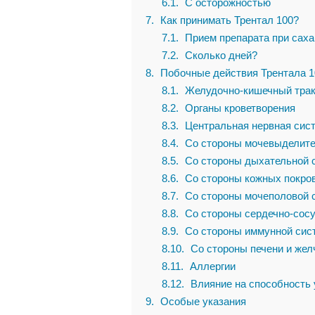
6.1
С осторожностью
7
Как принимать Трентал 100?
7.1
Прием препарата при саха
7.2
Сколько дней?
8
Побочные действия Трентала 1
8.1
Желудочно-кишечный трак
8.2
Органы кроветворения
8.3
Центральная нервная сис
8.4
Со стороны мочевыделите
8.5
Со стороны дыхательной 
8.6
Со стороны кожных покро
8.7
Со стороны мочеполовой 
8.8
Со стороны сердечно-сос
8.9
Со стороны иммунной сис
8.10
Со стороны печени и же
8.11
Аллергии
8.12
Влияние на способность
9
Особые указания