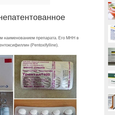
непатентованное
вым наименованием препарата. Его МНН в
нтоксифиллин (Pentoxifylline).