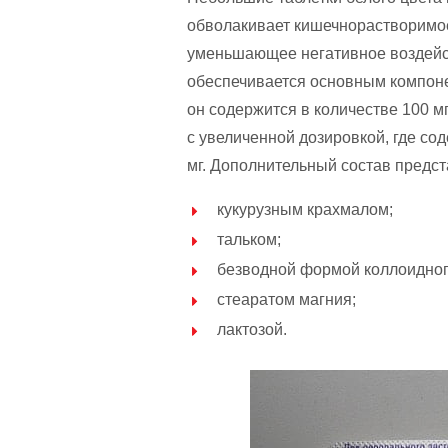
обволакивает кишечнорастворимое
уменьшающее негативное воздейст
обеспечивается основным компоне
он содержится в количестве 100 м
с увеличенной дозировкой, где со
мг. Дополнительный состав предст
кукурузным крахмалом;
тальком;
безводной формой коллоидног
стеаратом магния;
лактозой.