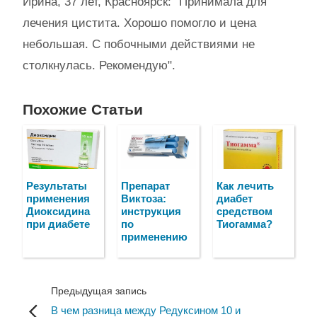
Ирина, 37 лет, Красноярск: "Принимала для
лечения цистита. Хорошо помогло и цена
небольшая. С побочными действиями не
столкнулась. Рекомендую".
Похожие Статьи
Результаты
Препарат
Как лечить
применения
Виктоза:
диабет
Диоксидина
инструкция
средством
при диабете
по
Тиогамма?
применению
Предыдущая запись
В чем разница между Редуксином 10 и