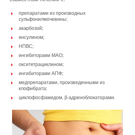
препаратами из производных
сульфонилмочевины;
акарбозой;
инсулином;
НПВС;
ингибиторами МАО;
окситетрациклином;
ингибиторами АПФ;
медпрепаратами, произведенными из
клофибрата;
циклофосфамидом, β-адреноблокаторами.