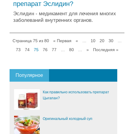
препарат Эслидин?
Эслидин - медикамент для лечения многих
заболеваний внутренних органов.
Страница 75 из 80
« Первая
«
…
10
20
30
…
73
74
75
76
77
…
80
…
»
Последняя »
Популярное
Как правильно использовать препарат
Цыгапан?
Оригинальный холодный суп