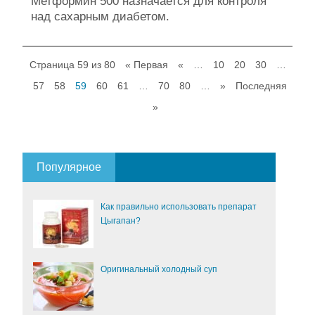
Метформин 500 назначается для контроля
над сахарным диабетом.
Страница 59 из 80
« Первая
«
…
10
20
30
…
57
58
59
60
61
…
70
80
…
»
Последняя
»
Популярное
Как правильно использовать препарат
Цыгапан?
Оригинальный холодный суп