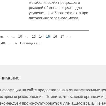
метаболических процессов и
реакций обмена веществ, для
усиления лечебного эффекта при
патологиях головного мозга.
ая
«
…
10
…
13
14
15
16
17
…
40
…
»
Последняя »
нимание!
нформация на сайте предоставлена в ознакомительных цел
ак прямая рекомендация. Помните, что каждый организм и
екомендуем проконсультироваться у лечащего врача. Не з