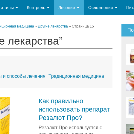
 и типы
Контроль
Лечение
Осложнения
Пит
иционная медицина
»
Другие лекарства
»
Страница 15
По
е лекарства”
 и способы лечения
Традиционная медицина
Как правильно
использовать препарат
Резалют Про?
Резалют Про используется с