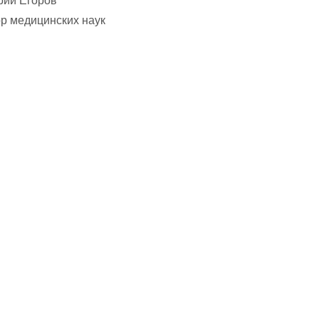
рий Егоров
р медицинских наук