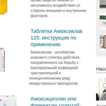
целью защиты печени от
негативного воздействия со
стороны внешних и внутренних
факторов.
Таблетки Амоксиклав
125: инструкция по
применению
Амоксиклав - антибиотик
широкого спектра действия,
направленного на борьбу с
бактериальной инфекцией,
Наш
чувствительной к
пенициллиновому ряду
лекарственных препаратов.
Амоксициллин или
Флемоксин солютаб: