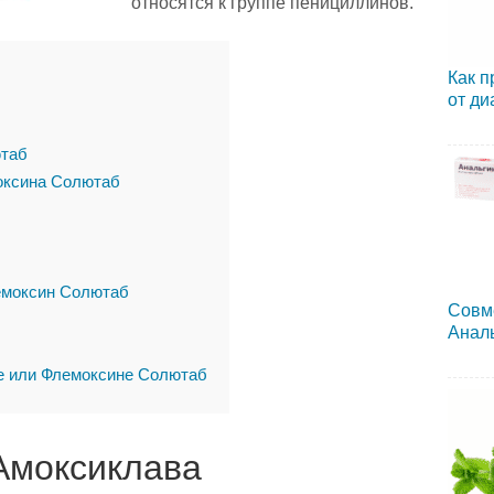
относятся к группе пенициллинов.
Как п
от ди
ютаб
оксина Солютаб
емоксин Солютаб
Совм
Аналь
е или Флемоксине Солютаб
Амоксиклава