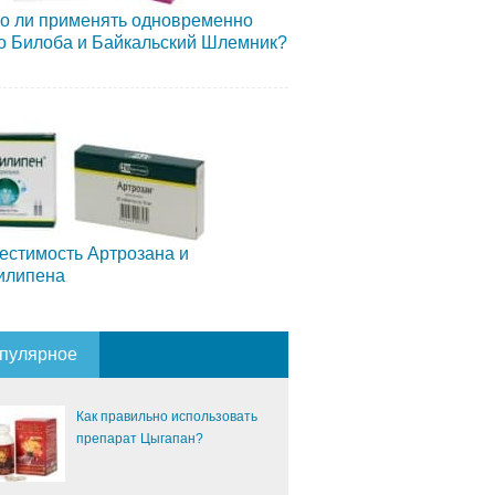
о ли применять одновременно
о Билоба и Байкальский Шлемник?
естимость Артрозана и
илипена
пулярное
Как правильно использовать
препарат Цыгапан?