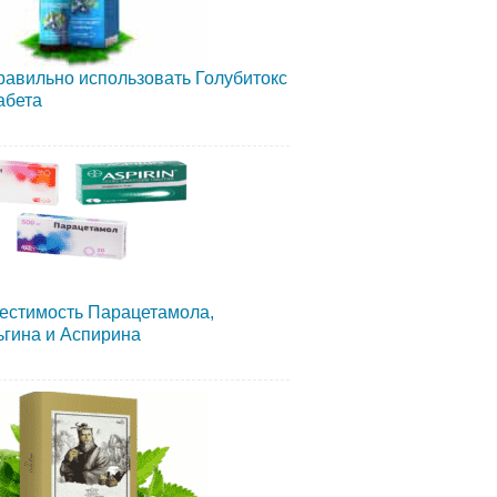
равильно использовать Голубитокс
абета
естимость Парацетамола,
гина и Аспирина