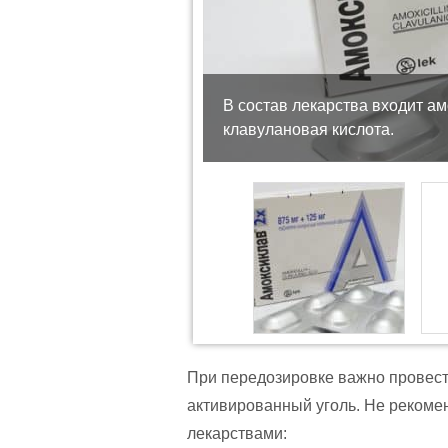
В состав лекарства входит а
клавулановая кислота.
При передозировке важно провест
активированный уголь. Не рекоме
лекарствами: