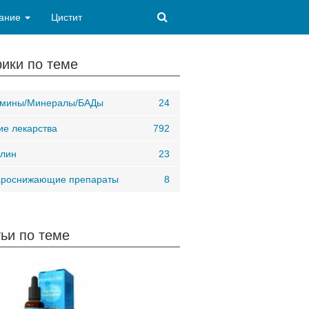
ание
Цистит
ики по теме
амины/Минералы/БАДы
24
ие лекарства
792
лин
23
ароснижающие препараты
8
ьи по теме