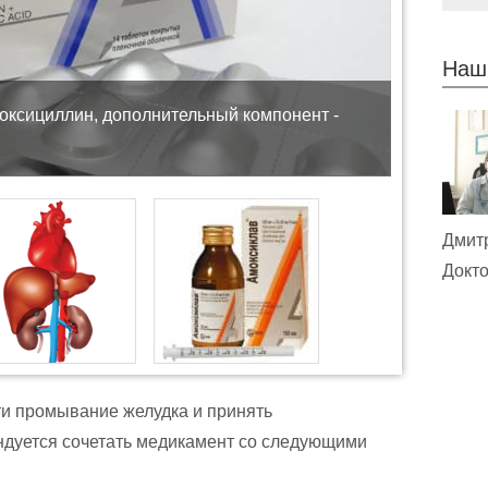
Наш
моксициллин, дополнительный компонент -
Дмит
Докто
и промывание желудка и принять
ндуется сочетать медикамент со следующими