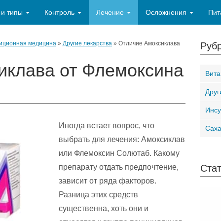
 и типы
Контроль
Лечение
Осложнения
Пит
иционная медицина
»
Другие лекарства
»
Отличие Амоксиклава
Рубр
иклава от Флемоксина
Вит
Друг
Инсу
Иногда встает вопрос, что
Сах
выбрать для лечения: Амоксиклав
или Флемоксин Солютаб. Какому
препарату отдать предпочтение,
Стат
зависит от ряда факторов.
Разница этих средств
существенна, хоть они и