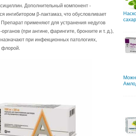
сициллин. Дополнительный компонент -
Наско
ся ингибитором β-лактамаз, что обусловливает
сахар
. Препарат применяют для устранения недугов
ганов (при ангине, фарингите, бронхите и т. д.),
к назначают при инфекционных патологиях,
 флорой.
Можн
Амло