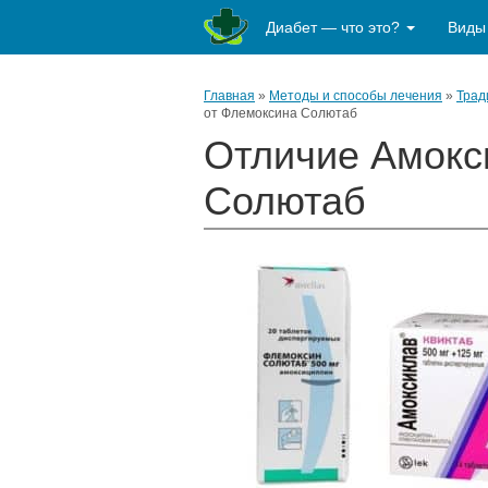
Диабет — что это?
Виды
Главная
»
Методы и способы лечения
»
Трад
от Флемоксина Солютаб
Отличие Амокс
Солютаб