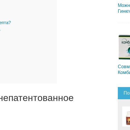
Можн
Гинкг
епта?
5
Совм
Комб
По
непатентованное