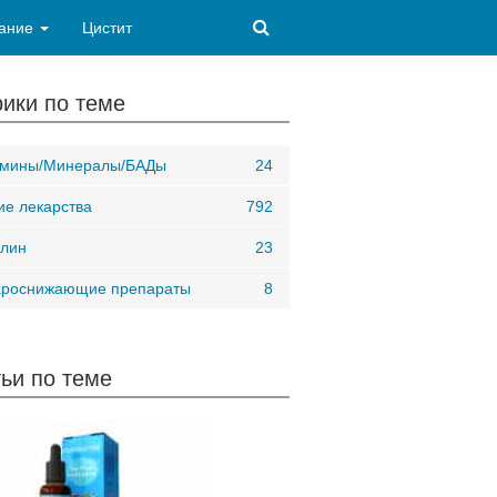
ание
Цистит
ики по теме
амины/Минералы/БАДы
24
ие лекарства
792
лин
23
ароснижающие препараты
8
ьи по теме