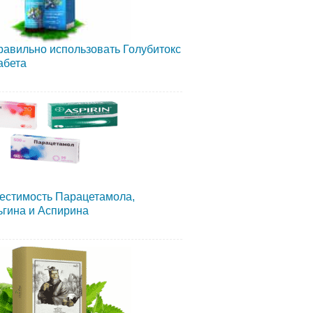
равильно использовать Голубитокс
абета
естимость Парацетамола,
гина и Аспирина