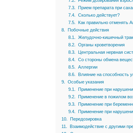
7.2
Режим дозирования взро
7.3
Прием препарата при саха
7.4
Сколько действует?
7.5
Как правильно отменять А
8
Побочные действия
8.1
Желудочно-кишечный трак
8.2
Органы кроветворения
8.3
Центральная нервная сис
8.4
Со стороны обмена вещес
8.5
Аллергии
8.6
Влияние на способность 
9
Особые указания
9.1
Применение при нарушени
9.2
Применение в пожилом во
9.3
Применение при беременно
9.4
Применение при нарушени
10
Передозировка
11
Взаимодействие с другими пр