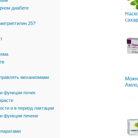
слым
рном диабете
Наско
сахар
митриптилин 25?
т
тема
тв
управлять механизмами
Можн
Амло
и функции почек
зрасте
сти и в период лактации
и функции печени
епаратами