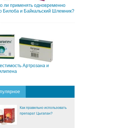
о ли применять одновременно
о Билоба и Байкальский Шлемник?
естимость Артрозана и
илипена
пулярное
Как правильно использовать
препарат Цыгапан?