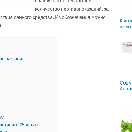
сравнительно небольшое
количество противопоказаний, за
йствия данного средства. Из обозначения можно
Как п
.
от ди
ое название
Совм
Аналь
5?
иптилина 25 детям