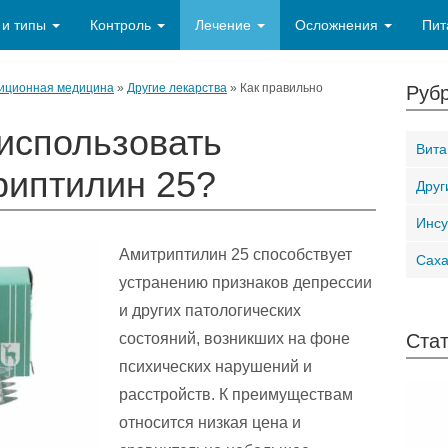
 и типы
Контроль
Лечение
Осложнения
Пит
иционная медицина
»
Другие лекарства
»
Как правильно
Рубр
использовать
Вит
риптилин 25?
Друг
Инсу
Амитриптилин 25 способствует
Сах
устранению признаков депрессии
и других патологических
состояний, возникших на фоне
Стат
психических нарушений и
расстройств. К преимуществам
относится низкая цена и