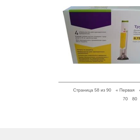
Страница 58 из 90
« Первая
70
80