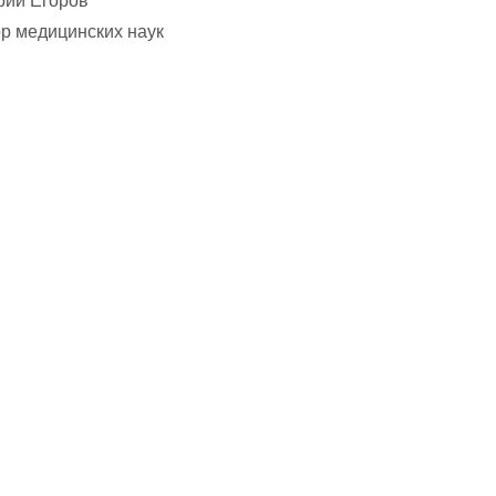
рий Егоров
р медицинских наук