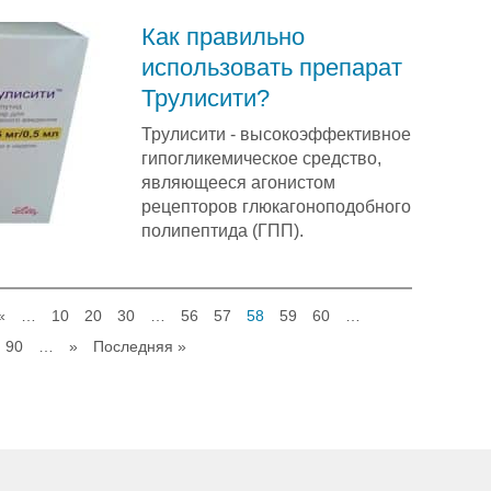
Как правильно
использовать препарат
Трулисити?
Трулисити - высокоэффективное
гипогликемическое средство,
являющееся агонистом
рецепторов глюкагоноподобного
полипептида (ГПП).
«
…
10
20
30
…
56
57
58
59
60
…
90
…
»
Последняя »