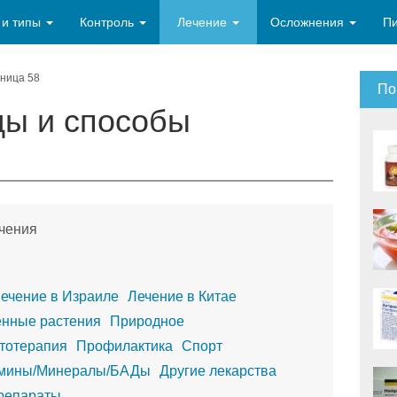
 и типы
Контроль
Лечение
Осложнения
П
ница 58
По
ды и способы
чения
ечение в Израиле
Лечение в Китае
енные растения
Природное
тотерапия
Профилактика
Спорт
мины/Минералы/БАДы
Другие лекарства
репараты