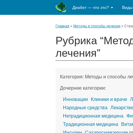
Диабет — что это?
Виды
Главная
»
Методы и способы лечения
»
Стра
Рубрика “Мето
лечения”
Категория:
Методы и способы ле
Дочерние категории:
Инновации
Клиники и врачи
Л
Народные средства
Лекарств
Нетрадиционная медицина
Фи
Традиционная медицина
Вита
Инсулин
Сахароснижающие п