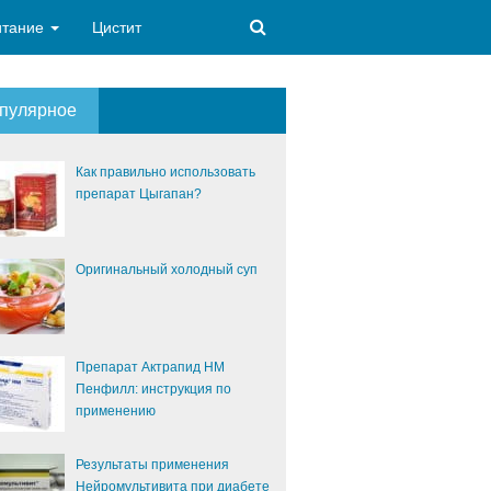
итание
Цистит
пулярное
Как правильно использовать
препарат Цыгапан?
Оригинальный холодный суп
Препарат Актрапид НМ
Пенфилл: инструкция по
применению
Результаты применения
Нейромультивита при диабете