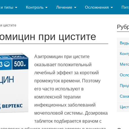
 и типы
Контроль
Лечение
Осложнения
Пит
и цистите
Рубр
омицин при цистите
Виды
Конт
Азитромицин при цистите
Мето
оказывает положительный
лечебный эффект за короткий
Осло
промежуток времени. Поэтому
Прод
его часто используют в
Саха
комплексной терапии
инфекционных заболеваний
Цист
мочеполовой системы. Дозировка
таблеток подбирается врачом с