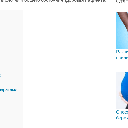
атологии и общего состояния здоровья пациента.
Стат
Разви
причи
е
паратами
Спосо
бере