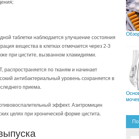
дения;
Обзор
одной таблетки наблюдается улучшение состояния
рация вещества в клетках отмечается через 2-3
кже при цистите, вызванном хламидиями.
, распространяется по тканям и начинает
ысокий антибактериальный уровень сохраняется в
оследнего приема.
Осно
моче
тивовоспалительный эффект. Азитромицин
ких целях при хронической форме цистита.
По
выпуска