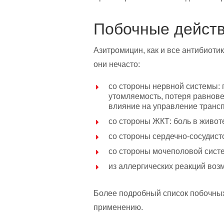
Побочные дейст
Азитромицин, как и все антибиоти
они нечасто:
со стороны нервной системы:
утомляемость, потеря равнове
влияние на управление транс
со стороны ЖКТ: боль в животе
со стороны сердечно-сосудисто
со стороны мочеполовой систе
из аллергических реакций возм
Более подробный список побочных
применению.