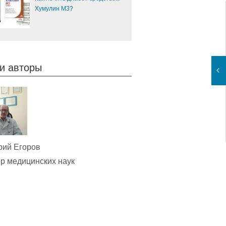
Хумулин М3?
и авторы
рий Егоров
р медицинских наук