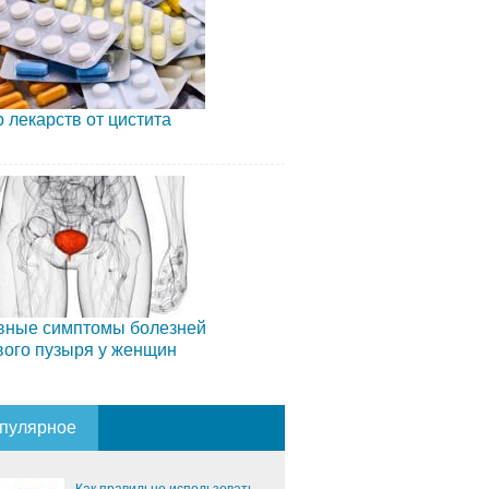
 лекарств от цистита
вные симптомы болезней
вого пузыря у женщин
пулярное