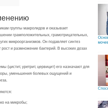
менению
тикам группы макролидов и оказывает
ошении грамположительных, грамотрицательных,
Осно
угих микроорганизмов. Он подавляет синтез
мочев
т рост и размножение бактерий. В высоких дозах
ы (цистит, уретрит, цервицит) его назначают для
флоры, уменьшения болевых ощущений и
еза.
Спосо
яются:
ко на микробы;