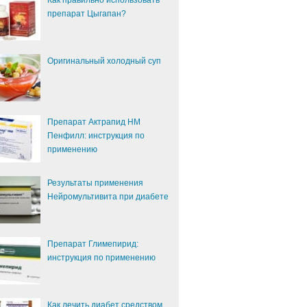
Как правильно использовать
препарат Цыгапан?
Оригинальный холодный суп
Препарат Актрапид НМ
Пенфилл: инструкция по
применению
Результаты применения
Нейромультивита при диабете
Препарат Глимепирид:
инструкция по применению
Как лечить диабет средством