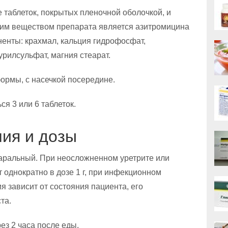
 таблеток, покрытых пленочной оболочкой, и
ющим веществом препарата является азитромицина
ненты: крахмал, кальция гидрофосфат,
урилсульфат, магния стеарат.
формы, с насечкой посередине.
я 3 или 6 таблеток.
ия и дозы
аральный. При неосложненном уретрите или
однократно в дозе 1 г, при инфекционном
я зависит от состояния пациента, его
та.
рез 2 часа после еды.