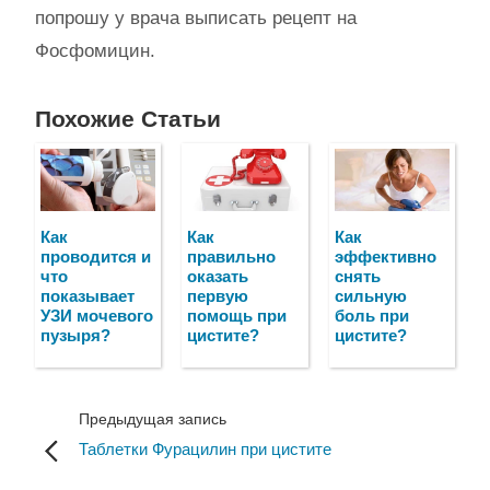
попрошу у врача выписать рецепт на
Фосфомицин.
Похожие Статьи
Как
Как
Как
проводится и
правильно
эффективно
что
оказать
снять
показывает
первую
сильную
УЗИ мочевого
помощь при
боль при
пузыря?
цистите?
цистите?
Предыдущая запись
Таблетки Фурацилин при цистите