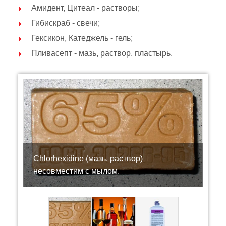
Амидент, Цитеал - растворы;
Гибискраб - свечи;
Гексикон, Катеджель - гель;
Пливасепт - мазь, раствор, пластырь.
Сhlorhexidine (мазь, раствор)
несовместим с мылом.