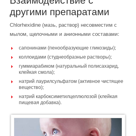
Взаимодействие с
другими препаратами
Сhlorhexidine (мазь, раствор) несовместим с
мылом, щелочными и анионными составами:
сапонинами (пенообразующие гликозиды);
коллоидами (студнеобразные растворы);
гуммиарабиком (натуральный полисахарид,
клейкая смола);
натрий лаурилсульфатом (активное чистящее
вещество);
натрий карбоксиметилцеллюлозой (клейкая
пищевая добавка).