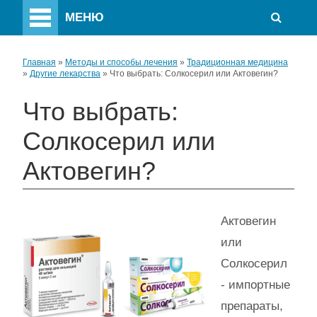
МЕНЮ
Главная
»
Методы и способы лечения
»
Традиционная медицина
»
Другие лекарства
»
Что выбрать: Солкосерил или Актовегин?
Что выбрать:
Солкосерил или
Актовегин?
Актовегин
или
Солкосерил
- импортные
препараты,