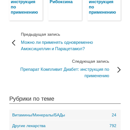
инструкция
Рибоксина
инструкция
по
по
применению
применению
Предыдущая запись
Можно ли применять одновременно
Амоксициллин и Парацетамол?
Следующая запись
Препарат Компливит Диабет: инструкция по
применению
Рубрики по теме
Витамины/Минералы/БАДы
24
Другие лекарства
792