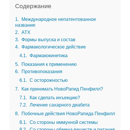
Содержание
1
Международное непатентованное
название
2
АТХ
3
Формы выпуска и состав
4
Фармакологическое действие
4.1
Фармакокинетика
5
Показания к применению
6
Противопоказания
6.1
С осторожностью
7
Как принимать НовоРапид Пенфилл?
7.1
Как сделать инъекцию?
7.2
Лечение сахарного диабета
8
Побочные действия НовоРапида Пенфилл
8.1
Со стороны иммунной системы
8.2
Со стороны обмена веществ и питания