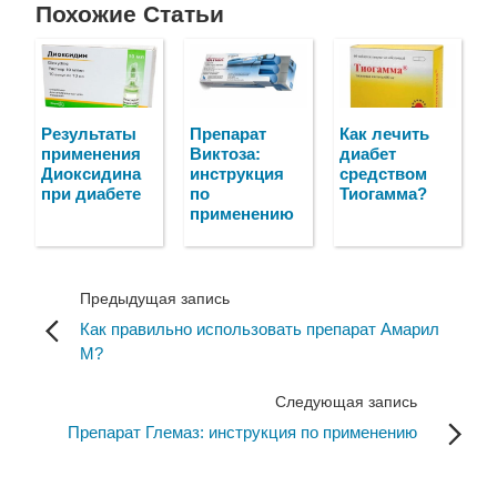
Похожие Статьи
Результаты
Препарат
Как лечить
применения
Виктоза:
диабет
Диоксидина
инструкция
средством
при диабете
по
Тиогамма?
применению
Предыдущая запись
Как правильно использовать препарат Амарил
М?
Следующая запись
Препарат Глемаз: инструкция по применению