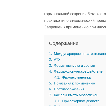
гормональной секреции бета-клет
практике гипогликемический препа
Запрещен к применению при инсу
Содержание
1
Международное непатентованн
2
АТХ
3
Формы выпуска и состав
4
Фармакологическое действие
4.1
Фармакокинетика
5
Показания к применению
6
Противопоказания
7
Как принимать Мовоглекен
7.1
При сахарном диабете