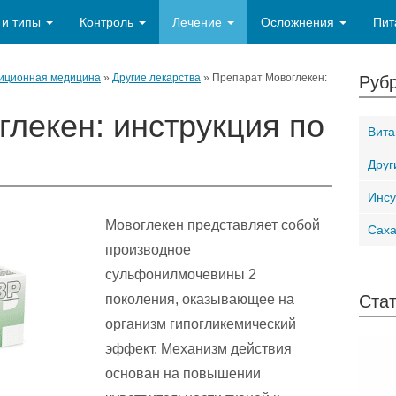
 и типы
Контроль
Лечение
Осложнения
Пит
иционная медицина
»
Другие лекарства
»
Препарат Мовоглекен:
Рубр
лекен: инструкция по
Вит
Друг
Инсу
Мовоглекен представляет собой
Сах
производное
сульфонилмочевины 2
поколения, оказывающее на
Стат
организм гипогликемический
эффект. Механизм действия
основан на повышении