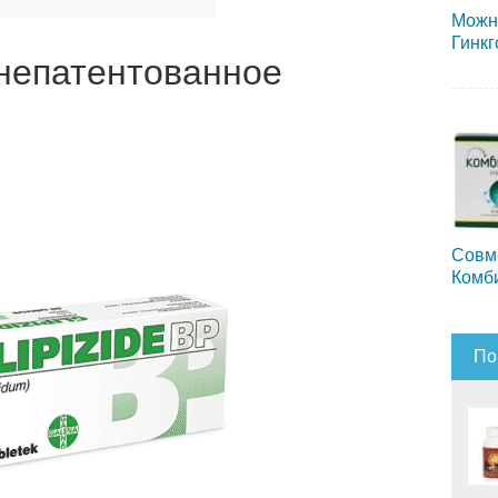
Можн
Гинкг
непатентованное
Совм
Комб
По