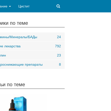
ание
Цистит
ики по теме
амины/Минералы/БАДы
24
ие лекарства
792
лин
23
ароснижающие препараты
8
ьи по теме