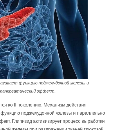
агивает функцию поджелудочной железы и
епанкреатический эффект.
ся ко II поколению. Механизм действия
т функцию поджелудочной железы и параллельно
фект. Глипизид активизирует процесс выработки
очной железы при раздражении тканей глюкозой,