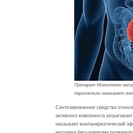
Препарат Мовоглекен затр
параллельно оказывает вн
Синтезированное средство относит
активного компонента затрагивае
оказывает внепанкреатический эф
инсулина бета-клетками поджелуд