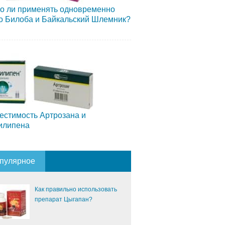
о ли применять одновременно
о Билоба и Байкальский Шлемник?
естимость Артрозана и
илипена
пулярное
Как правильно использовать
препарат Цыгапан?