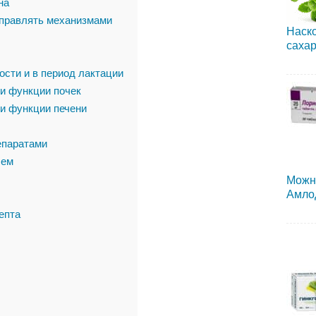
на
управлять механизмами
Наско
сахар
сти и в период лактации
и функции почек
и функции печени
епаратами
лем
Можн
Амло
епта