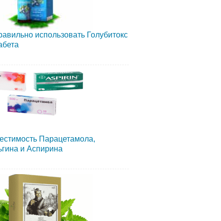
равильно использовать Голубитокс
абета
естимость Парацетамола,
гина и Аспирина