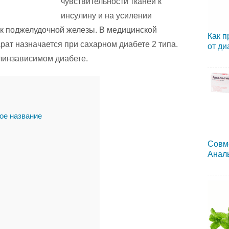
чувствительности тканей к
инсулину и на усилении
ок поджелудочной железы. В медицинской
Как п
рат назначается при сахарном диабете 2 типа.
от ди
линзависимом диабете.
ое название
Совм
Аналь