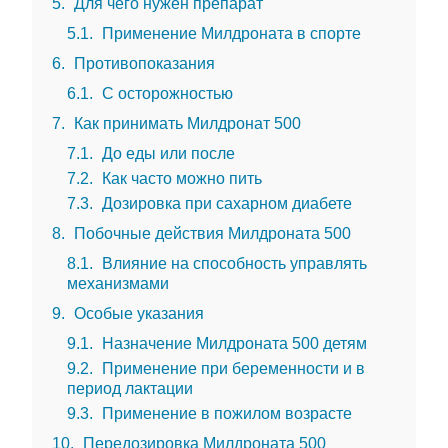
5
Для чего нужен препарат
5.1
Применение Милдроната в спорте
6
Противопоказания
6.1
С осторожностью
7
Как принимать Милдронат 500
7.1
До еды или после
7.2
Как часто можно пить
7.3
Дозировка при сахарном диабете
8
Побочные действия Милдроната 500
8.1
Влияние на способность управлять
механизмами
9
Особые указания
9.1
Назначение Милдроната 500 детям
9.2
Применение при беременности и в
период лактации
9.3
Применение в пожилом возрасте
10
Передозировка Милдроната 500