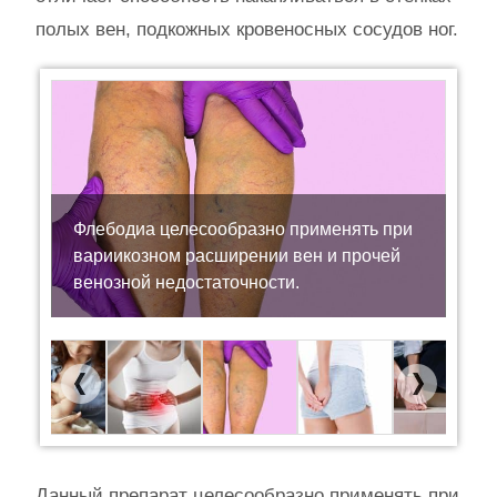
полых вен, подкожных кровеносных сосудов ног.
Флебодиа целесообразно применять при
вариикозном расширении вен и прочей
венозной недостаточности.
Previous
Next
Данный препарат целесообразно применять при