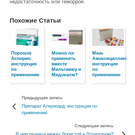
недостаточность или геморрой.
Похожие Статьи
Порошок
Можно ли
Мазь
Аспирин:
применять
Амоксициллин:
инструкция
вместе
инструкция
по
Мильгамму и
по
применению
Мидокалм?
применению
Предыдущая запись
Препарат Атерокард: инструкция по
применению
Следующая запись
В чем разница между Лористой и Лозартаном?