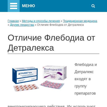
МЕНЮ
Главная
»
Методы и способы лечения
»
Традиционная медицина
»
Другие лекарства
»
Отличие Флебодиа от Детралекса
Отличие Флебодиа от
Детралекса
Флебодиа и
Детралекс
входят в
группу
препаратов
венотонизирующего действия. Их используют