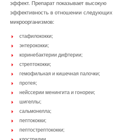
эффект. Препарат показывает высокую
эффективность в отношении следующих
микроорганизмов:
стафилококки;
энтерококки;
коринебактерии дифтерии;
стрептококки;
гемофильная и кишечная палочки;
протея;
нейссерии менингита и гонореи;
шигеллы;
сальмонелла;
пептококки;
пептострептококки;
клостридии.