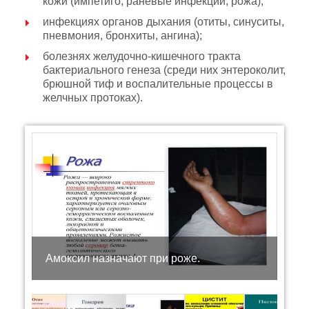
кожи (импетиго, раневые инфекции, рожа);
инфекциях органов дыхания (отиты, синуситы,
пневмония, бронхиты, ангина);
болезнях желудочно-кишечного тракта
бактериального генеза (среди них энтероколит,
брюшной тиф и воспалительные процессы в
желчных протоках).
Амоксил назначают при роже.