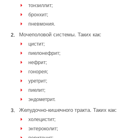
тонзиллит;
бронхит;
пневмония.
Мочеполовой системы. Таких как:
цистит;
пиелонефрит;
нефрит;
гонорея;
уретрит;
пиелит;
эндометрит.
Желудочно-кишечного тракта. Таких как:
холецистит;
энтероколит;
перитонит;