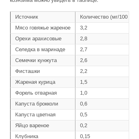
коэнзима можно увидеть в таблице:
Источник
Количество (мг/100 г)
Мясо говяжье жареное
3,2
Орехи арахисовые
2,8
Селедка в маринаде
2,7
Семечки кунжута
2,6
Фисташки
2,2
Жареная курица
1,5
Форель отварная
1,0
Капуста брокколи
0,6
Капуста цветная
0,5
Яйцо вареное
0,2
Клубника
0,15